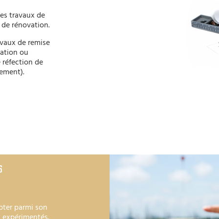
des travaux de
 de rénovation.
avaux de remise
éation ou
 réfection de
iement).
S
pter parmi son
t expérimentés.