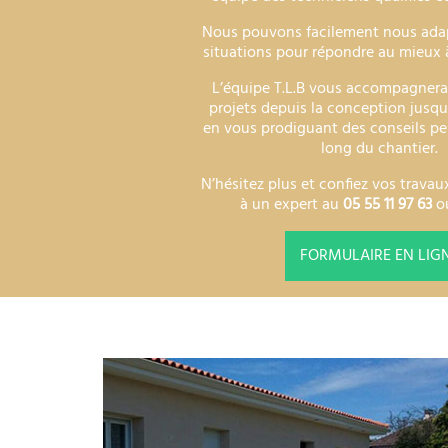
Nous pouvons facilement nous adap
situations pour répondre au mieux 
L’équipe T.L.B vous accompagnera
projets depuis la conception jusqu’
en vous prodiguant des conseils pe
long du chantier.
N’hésitez plus et confiez vos trava
à un expert au
05 55 11 97 63
ou
FORMULAIRE EN LIG