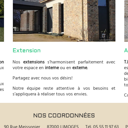
Extension
A
on
Nos
extensions
s’harmonisent parfaitement avec
T
x
votre espace en
interne
ou en
externe
.
e
d
Partagez avec nous vos désirs!
b
ux
to
Notre équipe reste attentive à vos besoins et
es
s’appliquera à réaliser tous vos envies.
C
NOS COORDONNÉES
90 Rue Meissonier
87000 LIMOGES
Tél.
05 55 11 97 63
P