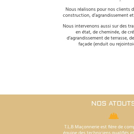
Nous réalisons pour nos clients 
construction, d’agrandissement et
Nous intervenons aussi sur des tr
en état, de cheminée, de cr
d’agrandissement de terrasse, de
façade (enduit ou rejointo
NOS ATOUT
T.L.B Maçonnerie est fière de com
équipe des techniciens qualifiés e