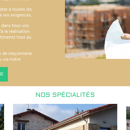
ter à toutes les
à vos exigences.
 dans tous vos
à la réalisation
rtinents tout au
ux de maçonnerie
 via notre
NE
NOS SPÉCIALITÉS